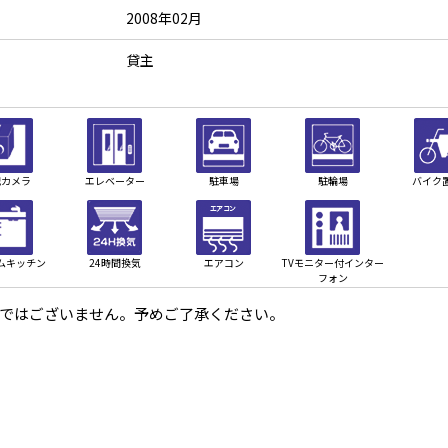
2008年02月
貸主
犯カメラ
エレベーター
駐車場
駐輪場
バイク
ムキッチン
24時間換気
エアコン
TVモニター付インター
フォン
ではございません。予めご了承ください。