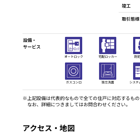
竣工
取引態様
設備・
サービス
オートロック
宅配ロッカー
防
ガスコンロ
独立洗面
システ
※上記設備は代表的なもので全ての住戸に対応するもの
なお、詳細につきましてはお問合わせください。
アクセス・地図