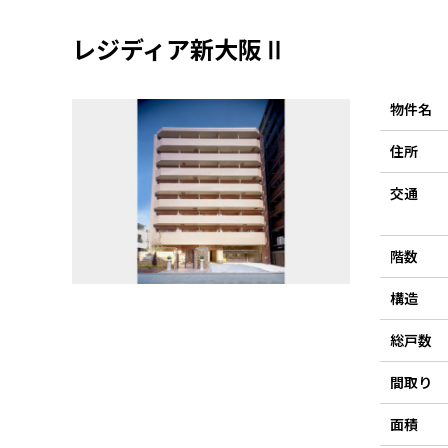
レジディア新大阪Ⅱ
物件名
住所
交通
階数
構造
総戸数
間取り
面積