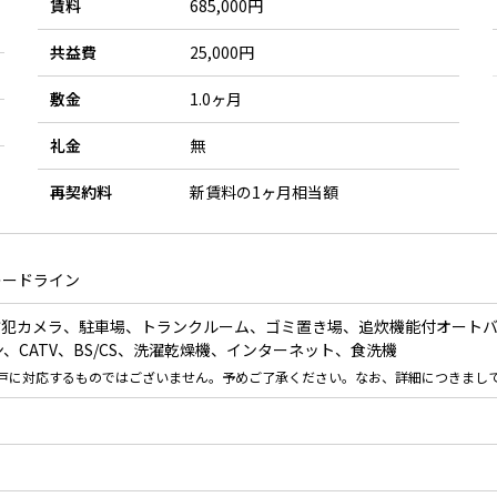
賃料
685,000円
共益費
25,000円
敷金
1.0ヶ月
礼金
無
再契約料
新賃料の1ヶ月相当額
レードライン
防犯カメラ、駐車場、トランクルーム、ゴミ置き場、追炊機能付オート
、CATV、BS/CS、洗濯乾燥機、インターネット、食洗機
戸に対応するものではございません。予めご了承ください。なお、詳細につきまし