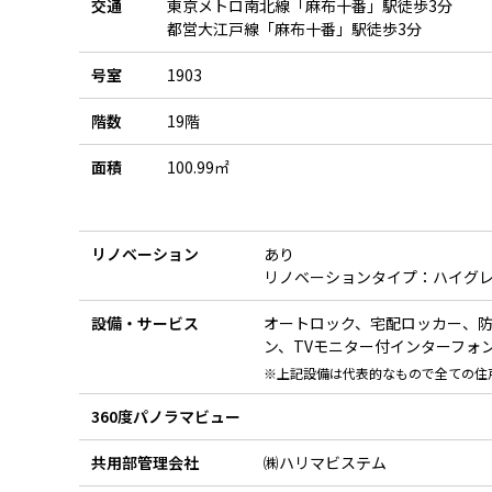
交通
東京メトロ南北線「麻布十番」駅徒歩3分
都営大江戸線「麻布十番」駅徒歩3分
号室
1903
階数
19階
面積
100.99㎡
リノベーション
あり
リノベーションタイプ：ハイグ
設備・サービス
オートロック、宅配ロッカー、
ン、TVモニター付インターフォン
※上記設備は代表的なもので全ての住
360度パノラマビュー
共用部管理会社
㈱ハリマビステム