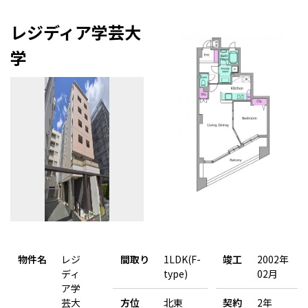
レジディア学芸大
学
物件名
レジ
間取り
1LDK(F-
竣工
2002年
ディ
type)
02月
ア学
芸大
方位
北東
契約
2年