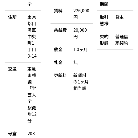
学
期間
賃料
226,000
住所
東京
円
取引
貸主
都目
態様
黒区
共益費
20,000
中央
円
契約
普通借
町1
形態
家契約
丁目
敷金
1.0ヶ月
3-14
礼金
無
交通
東急
東横
更新料
新賃料
線
の1ヶ月
「学
相当額
芸大
学」
駅徒
歩12
分
号室
203