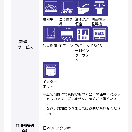
駐輪場
ゴミ置き
温水洗浄
浴室換気
場
便座
乾燥機
設備・
独立洗面
エアコン
TVモニタ
BS/CS
サービス
ー付イン
ターフォ
ン
インター
ネット
※上記設備は代表的なもので全ての住戸に対応す
るものではございません。予めご了承くださ
い。
なお、詳細につきましてはお問い合わせくださ
い。
共用部管理
日本メックス㈱
会社