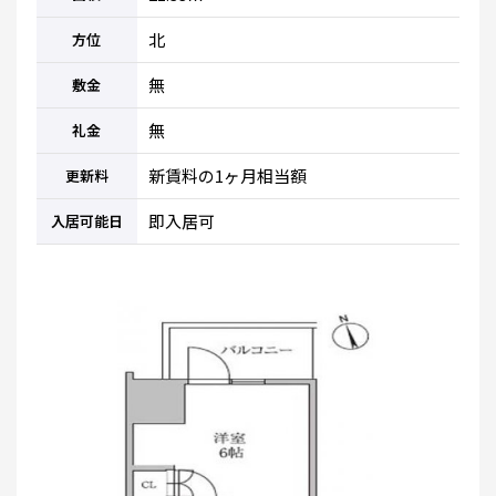
北
方位
無
敷金
無
礼金
新賃料の1ヶ月相当額
更新料
即入居可
入居可能日