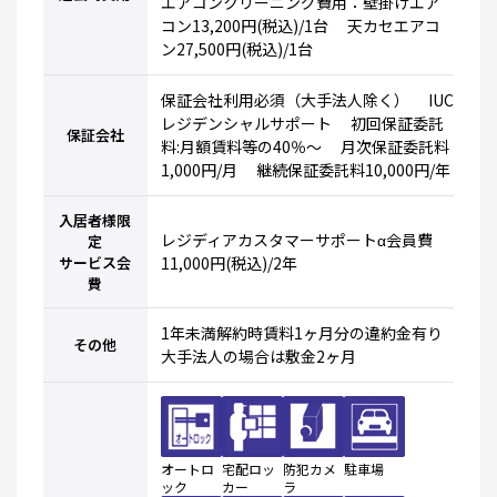
エアコンクリーニング費用：壁掛けエア
コン13,200円(税込)/1台 天カセエアコ
ン27,500円(税込)/1台
保証会社利用必須（大手法人除く） IUC
レジデンシャルサポート 初回保証委託
保証会社
料:月額賃料等の40％～ 月次保証委託料
1,000円/月 継続保証委託料10,000円/年
入居者様限
レジディアカスタマーサポートα会員費
定
サービス会
11,000円(税込)/2年
費
1年未満解約時賃料1ヶ月分の違約金有り
その他
大手法人の場合は敷金2ヶ月
オートロ
宅配ロッ
防犯カメ
駐車場
ック
カー
ラ