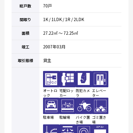
70戸
総戸数
1K / 1LDK / 1R / 2LDK
間取り
27.22㎡ ～ 72.25㎡
面積
2007年03月
竣工
貸主
取引態様
オートロ
宅配ロッ
防犯カメ
エレベー
ック
カー
ラ
ター
駐車場
駐輪場
バイク置
ゴミ置き
き場
場