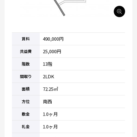
490,000円
賃料
25,000円
共益費
13階
階数
2LDK
間取り
72.25㎡
面積
南西
方位
1.0ヶ月
敷金
1.0ヶ月
礼金