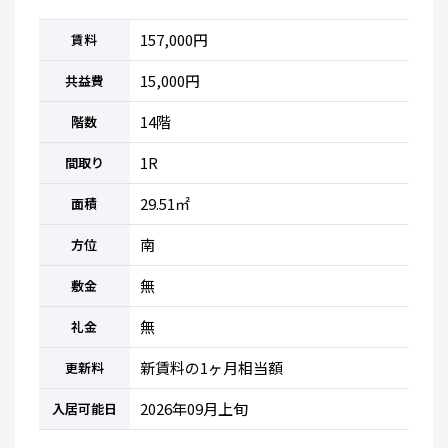
157,000円
賃料
15,000円
共益費
14階
階数
1R
間取り
29.51㎡
面積
南
方位
無
敷金
無
礼金
新賃料の1ヶ月相当額
更新料
2026年09月上旬
入居可能日