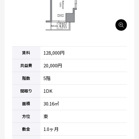
128,000円
賃料
20,000円
共益費
5階
階数
1DK
間取り
30.16㎡
面積
東
方位
1.0ヶ月
敷金