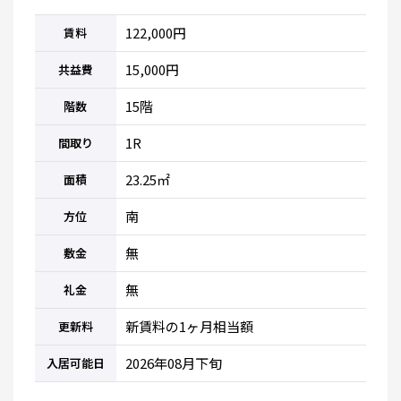
122,000円
賃料
15,000円
共益費
15階
階数
1R
間取り
23.25㎡
面積
南
方位
無
敷金
無
礼金
新賃料の1ヶ月相当額
更新料
2026年08月下旬
入居可能日