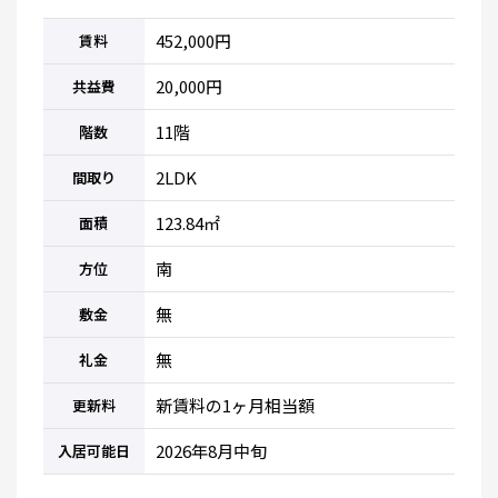
452,000円
賃料
20,000円
共益費
11階
階数
2LDK
間取り
123.84㎡
面積
南
方位
無
敷金
無
礼金
新賃料の1ヶ月相当額
更新料
2026年8月中旬
入居可能日