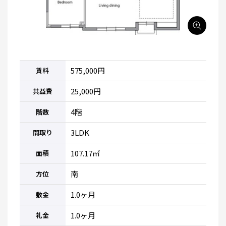
575,000円
賃料
25,000円
共益費
4階
階数
3LDK
間取り
107.17㎡
面積
南
方位
1.0ヶ月
敷金
1.0ヶ月
礼金