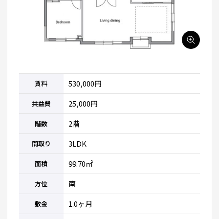
530,000円
賃料
25,000円
共益費
2階
階数
3LDK
間取り
99.70㎡
面積
南
方位
1.0ヶ月
敷金