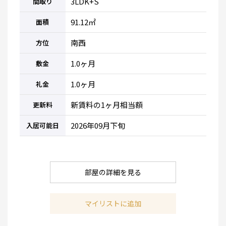
3LDK+S
間取り
91.12㎡
面積
南西
方位
1.0ヶ月
敷金
1.0ヶ月
礼金
新賃料の1ヶ月相当額
更新料
2026年09月下旬
入居可能日
部屋の詳細を見る
マイリストに追加