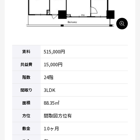
515,000円
賃料
15,000円
共益費
24階
階数
3LDK
間取り
88.35㎡
面積
間取図方位有
方位
1.0ヶ月
敷金