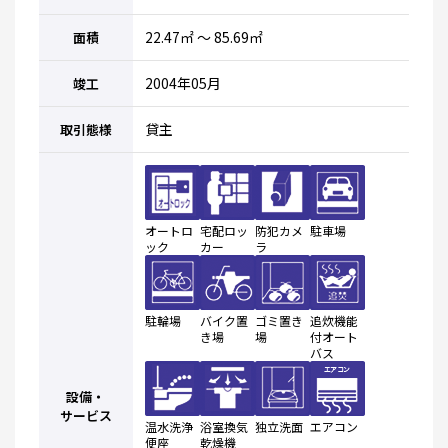
22.47㎡ ～ 85.69㎡
面積
2004年05月
竣工
貸主
取引態様
オートロ
宅配ロッ
防犯カメ
駐車場
ック
カー
ラ
駐輪場
バイク置
ゴミ置き
追炊機能
き場
場
付オート
バス
設備・
サービス
温水洗浄
浴室換気
独立洗面
エアコン
便座
乾燥機