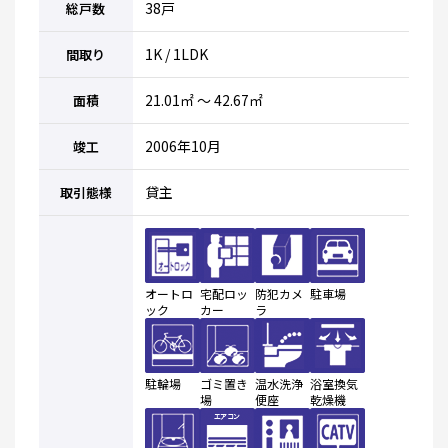
38戸
総戸数
1K / 1LDK
間取り
21.01㎡ ～ 42.67㎡
面積
2006年10月
竣工
貸主
取引態様
オートロ
宅配ロッ
防犯カメ
駐車場
ック
カー
ラ
駐輪場
ゴミ置き
温水洗浄
浴室換気
場
便座
乾燥機