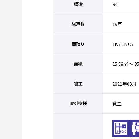
構造
RC
総戸数
19戸
間取り
1K / 1K+S
面積
25.89㎡ ～ 3
竣工
2021年03月
取引態様
貸主