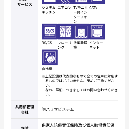
サービス
システム
エアコン
TVモニタ
CATV
キッチン
ー付イン
ターフォ
ン
BS/CS
フローリ
洗濯乾燥
インター
ング
機
ネット
食洗機
※上記設備は代表的なもので全ての住戸に対応す
るものではございません。予めご了承くださ
い。
なお、詳細につきましてはお問い合わせくださ
い。
共用部管理
㈱ハリマビステム
会社
借家人賠償責任保険及び個人賠償責任保
保険