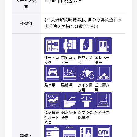
サービス会
11,000円(税込)/2年
費
1年未満解約時賃料1ヶ月分の違約金有り
その他
大手法人の場合は敷金2ヶ月
オートロ
宅配ロッ
防犯カメ
エレベー
ック
カー
ラ
ター
駐車場
駐輪場
バイク置
ゴミ置き
き場
場
追炊機能
温水洗浄
浴室換気
独立洗面
付オート
便座
乾燥機
バス
設備・