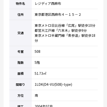
レジディア西麻布
物件名
東京都港区西麻布４－１５－２
住所
東京メトロ日比谷線「広尾」駅徒歩10分
都営大江戸線「六本木」駅徒歩9分
交通
東京メトロ半蔵門線「表参道」駅徒歩18
分
508
号室
5階
階数
51.73㎡
面積
1LDK(D4-VU(508)-type)
間取り
南
方位
2004年07月
竣工