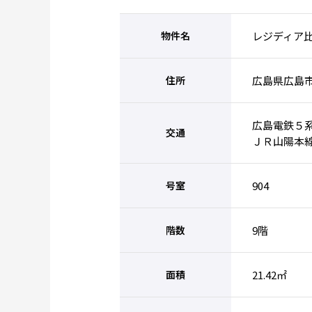
物件名
レジディア
住所
広島県広島
広島電鉄５
交通
ＪＲ山陽本線
号室
904
階数
9階
面積
21.42㎡