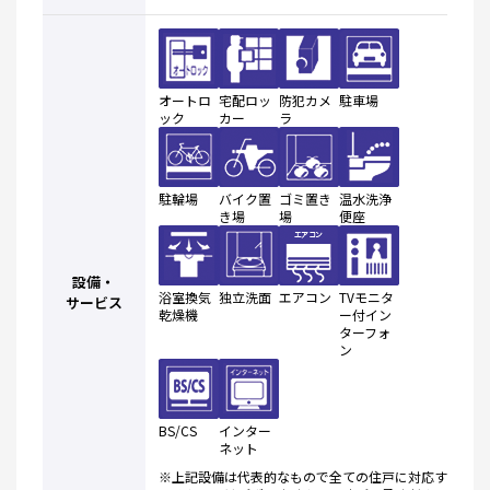
オートロ
宅配ロッ
防犯カメ
駐車場
ック
カー
ラ
駐輪場
バイク置
ゴミ置き
温水洗浄
き場
場
便座
設備・
浴室換気
独立洗面
エアコン
TVモニタ
サービス
乾燥機
ー付イン
ターフォ
ン
BS/CS
インター
ネット
※上記設備は代表的なもので全ての住戸に対応す