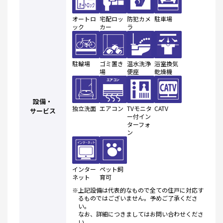
オートロ
宅配ロッ
防犯カメ
駐車場
ック
カー
ラ
駐輪場
ゴミ置き
温水洗浄
浴室換気
場
便座
乾燥機
設備・
独立洗面
エアコン
TVモニタ
CATV
サービス
ー付イン
ターフォ
ン
インター
ペット飼
ネット
育可
※上記設備は代表的なもので全ての住戸に対応す
るものではございません。予めご了承くださ
い。
なお、詳細につきましてはお問い合わせくださ
い。