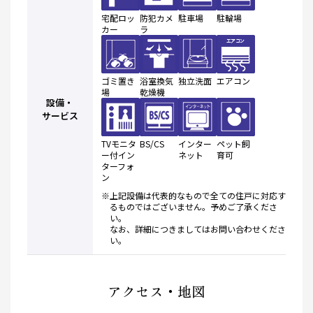
宅配ロッ
防犯カメ
駐車場
駐輪場
カー
ラ
ゴミ置き
浴室換気
独立洗面
エアコン
場
乾燥機
設備・
サービス
TVモニタ
BS/CS
インター
ペット飼
ー付イン
ネット
育可
ターフォ
ン
※上記設備は代表的なもので全ての住戸に対応す
るものではございません。予めご了承くださ
い。
なお、詳細につきましてはお問い合わせくださ
い。
アクセス・地図