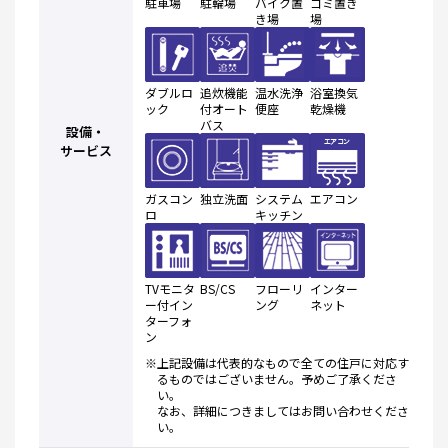
駐車場
駐輪場
バイク置
ゴミ置き
き場
場
ダブルロ
追炊機能
温水洗浄
浴室換気
ック
付オート
便座
乾燥機
バス
設備・
サービス
ガスコン
独立洗面
システム
エアコン
ロ
キッチン
TVモニタ
BS/CS
フローリ
インター
ー付イン
ング
ネット
ターフォ
ン
※上記設備は代表的なもので全ての住戸に対応す
るものではございません。予めご了承くださ
い。
なお、詳細につきましてはお問い合わせくださ
い。