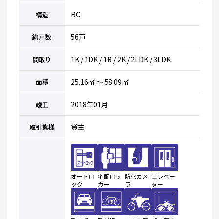
RC
構造
56戸
総戸数
1K / 1DK / 1R / 2K / 2LDK / 3LDK
間取り
25.16㎡ ～ 58.09㎡
面積
2018年01月
竣工
貸主
取引態様
オートロ
宅配ロッ
防犯カメ
エレベー
ック
カー
ラ
ター