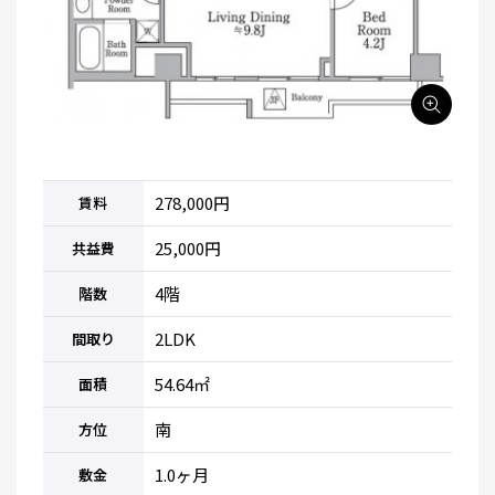
278,000円
賃料
25,000円
共益費
4階
階数
2LDK
間取り
54.64㎡
面積
南
方位
1.0ヶ月
敷金