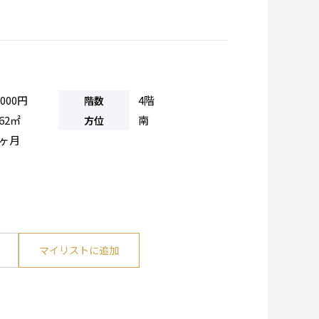
,000円
4階
階数
.62㎡
南
方位
0ヶ月
マイリストに追加