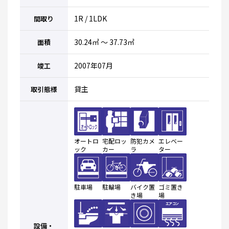
1R / 1LDK
間取り
30.24㎡ ～ 37.73㎡
面積
2007年07月
竣工
貸主
取引態様
オートロ
宅配ロッ
防犯カメ
エレベー
ック
カー
ラ
ター
駐車場
駐輪場
バイク置
ゴミ置き
き場
場
設備・