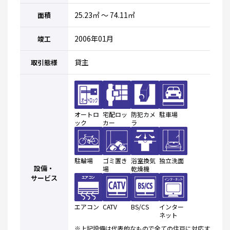
25.23㎡ ～ 74.11㎡
面積
2006年01月
竣工
貸主
取引態様
オートロ
宅配ロッ
防犯カメ
駐車場
ック
カー
ラ
駐輪場
ゴミ置き
浴室換気
独立洗面
設備・
場
乾燥機
サービス
エアコン
CATV
BS/CS
インター
ネット
※上記設備は代表的なもので全ての住戸に対応す