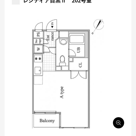
レジディア目黒Ⅱ 202号室