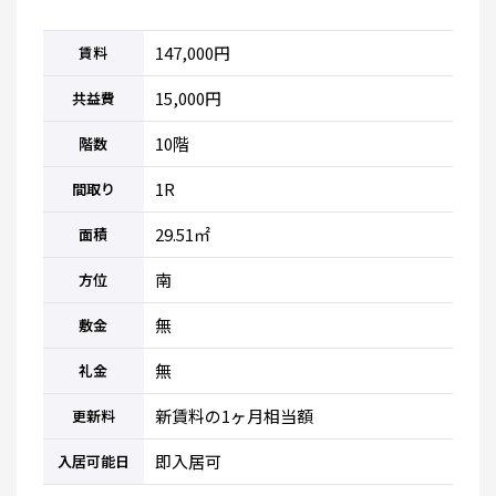
147,000円
賃料
15,000円
共益費
10階
階数
1R
間取り
29.51㎡
面積
南
方位
無
敷金
無
礼金
新賃料の1ヶ月相当額
更新料
即入居可
入居可能日