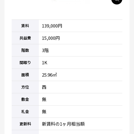
139,000円
賃料
15,000円
共益費
3階
階数
1K
間取り
25.96㎡
面積
西
方位
無
敷金
無
礼金
新賃料の1ヶ月相当額
更新料