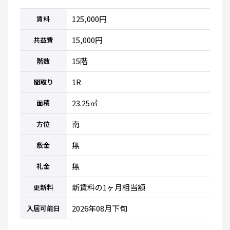
125,000円
賃料
15,000円
共益費
15階
階数
1R
間取り
23.25㎡
面積
南
方位
無
敷金
無
礼金
新賃料の1ヶ月相当額
更新料
2026年08月下旬
入居可能日