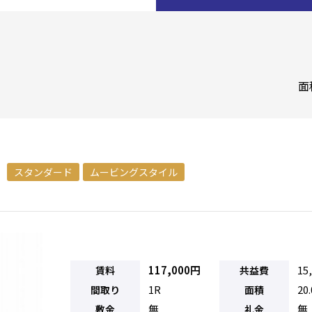
面
スタンダード
ムービングスタイル
117,000円
15
賃料
共益費
1R
20
間取り
面積
無
無
敷金
礼金