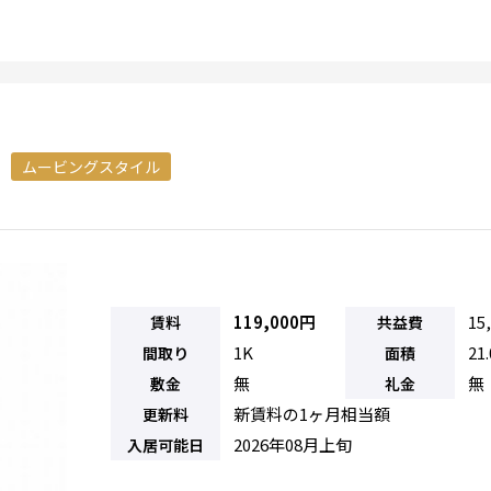
ムービングスタイル
119,000円
15
賃料
共益費
1K
21
間取り
面積
無
無
敷金
礼金
新賃料の1ヶ月相当額
更新料
2026年08月上旬
入居可能日