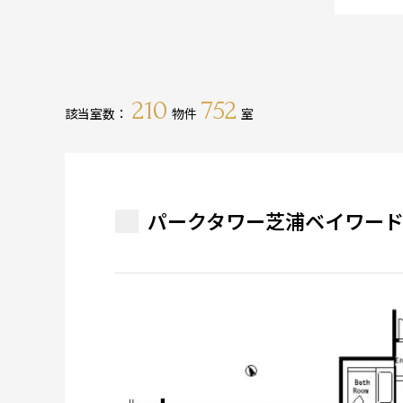
210
752
該当室数：
物件
室
パークタワー芝浦ベイワード