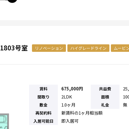
803号室
リノベーション
ハイグレードライン
ムービ
675,000円
25
賃料
共益費
2LDK
10
間取り
面積
1.0ヶ月
無
敷金
礼金
新賃料の1ヶ月相当額
再契約料
即入居可
入居可能日