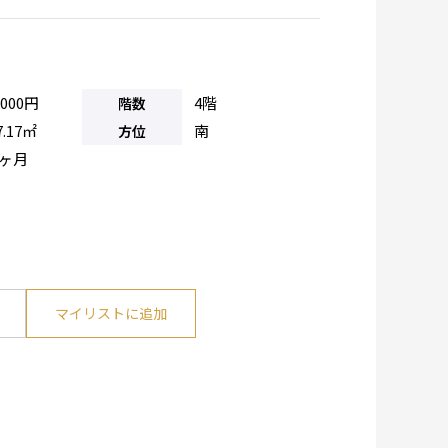
,000円
4階
階数
7.17㎡
南
方位
0ヶ月
マイリストに追加