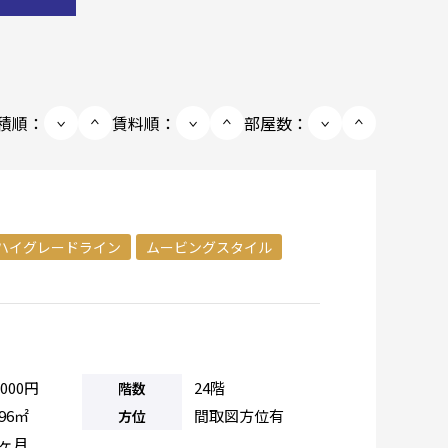
積順：
賃料順：
部屋数：
ハイグレードライン
ムービングスタイル
,000円
24階
階数
.96㎡
間取図方位有
方位
0ヶ月