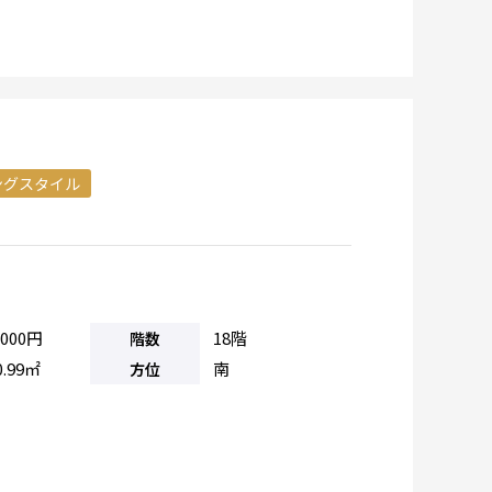
ングスタイル
,000円
18階
階数
0.99㎡
南
方位