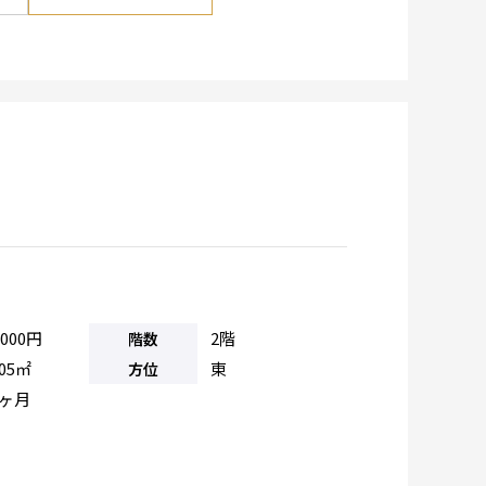
,000円
2階
階数
.05㎡
東
方位
0ヶ月