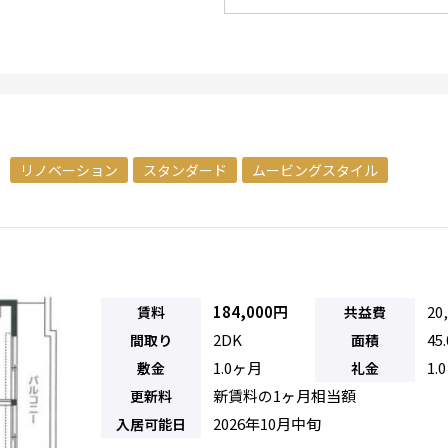
リノベーション
スタンダード
ムービングスタイル
184,000円
20
賃料
共益費
2DK
45
間取り
面積
1.0ヶ月
1.
敷金
礼金
新賃料の1ヶ月相当額
更新料
2026年10月中旬
入居可能日