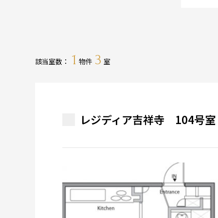
1
3
該当室数：
物件
室
レジディア吉祥寺 104号室