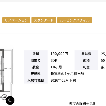
リノベーション
スタンダード
ムービングスタイル
190,000円
25
賃料
共益費
2DK
50
間取り
面積
1.0ヶ月
無
敷金
礼金
新賃料の1ヶ月相当額
更新料
2026年05月下旬
入居可能日
部屋の詳細を見る